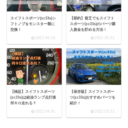
スイフトスポーツ(zc33s)シ
【節約】貧乏でもスイフト
フトノブをモンスター製に
スポーツ(zc33s)のパーツ購
交換！
入資金を貯める方法！
2022.06.24
2022.05.01
【検証】スイフトスポーツ
【保存版】スイフトスポー
(zc33s)は給油ランプ点灯後
ツ(zc33s)おすすめパーツを
何キロ走れる？
紹介！
2022.04.01
2022.03.21