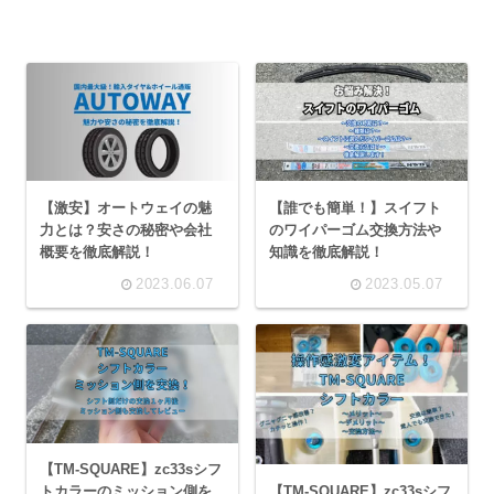
【激安】オートウェイの魅
【誰でも簡単！】スイフト
力とは？安さの秘密や会社
のワイパーゴム交換方法や
概要を徹底解説！
知識を徹底解説！
2023.06.07
2023.05.07
【TM-SQUARE】zc33sシフ
【TM-SQUARE】zc33sシフ
トカラーのミッション側を