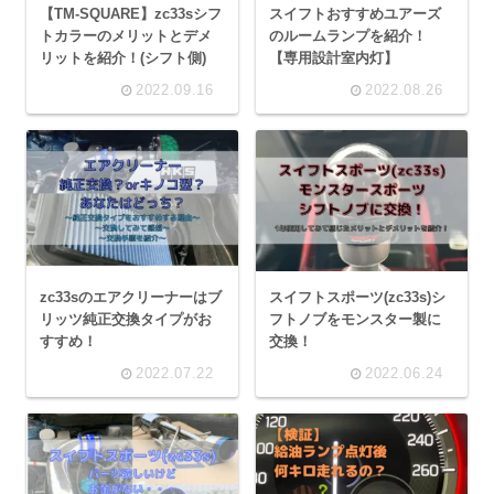
【TM-SQUARE】zc33sシフ
スイフトおすすめユアーズ
トカラーのメリットとデメ
のルームランプを紹介！
リットを紹介！(シフト側)
【専用設計室内灯】
2022.09.16
2022.08.26
zc33sのエアクリーナーはブ
スイフトスポーツ(zc33s)シ
リッツ純正交換タイプがお
フトノブをモンスター製に
すすめ！
交換！
2022.07.22
2022.06.24