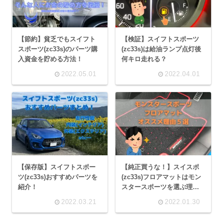
【節約】貧乏でもスイフト
【検証】スイフトスポーツ
スポーツ(zc33s)のパーツ購
(zc33s)は給油ランプ点灯後
入資金を貯める方法！
何キロ走れる？
2022.05.01
2022.04.01
【保存版】スイフトスポー
【純正買うな！】スイスポ
ツ(zc33s)おすすめパーツを
(zc33s)フロアマットはモン
紹介！
スタースポーツを選ぶ理由
とは？
2022.03.21
2022.01.30